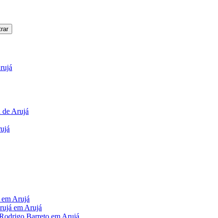
rujá
 de Arujá
rujá
 em Arujá
rujá em Arujá
Rodrigo Barreto em Arujá