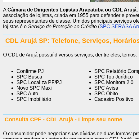
A
Câmara de Dirigentes Lojistas Araçatuba ou CDL Arujá
,
associação de lojistas, criada em 1955 para defender e prove
seus representantes de classe. Um dos principais serviços of
lojistas é o
Serviço de Proteção ao Crédito
(
SPC SERASA Aru
CDL Arujá SP: Telefone, Serviços, Horário
O CDL de Arujá possuí diversos serviços, dentre eles, temos:
Confirme PJ
SPC Relatório Com
SPC Busca
SPC Top Jurídico
SPC Localiza PF/PJ
SPC Monitora 2.0
Novo SPC Maxi
SPC Avisa
SPC Auto
SPC Óbito
SPC Imobiliário
Cadastro Positivo
Consulta CPF - CDL Arujá - Limpe seu nome
O consumidor pode negociar suas dívidas de duas formas: pr