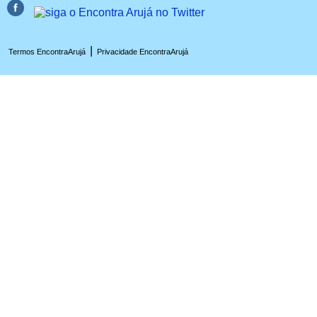
|
Termos EncontraArujá
Privacidade EncontraArujá