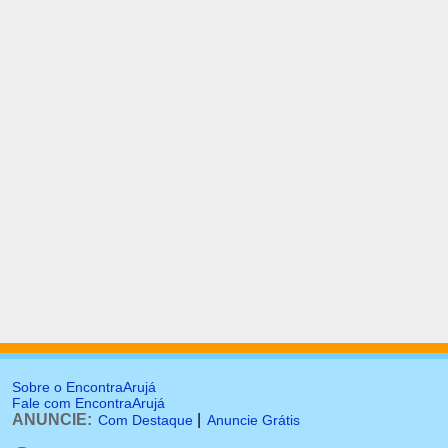
Sobre o EncontraArujá
Fale com EncontraArujá
ANUNCIE:
|
Com Destaque
Anuncie Grátis