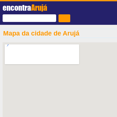
encontra
Arujá
Mapa da cidade de Arujá