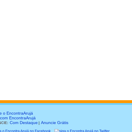
e o EncontraArujá
 com EncontraArujá
Com Destaque
Anuncie Grátis
CIE:
|