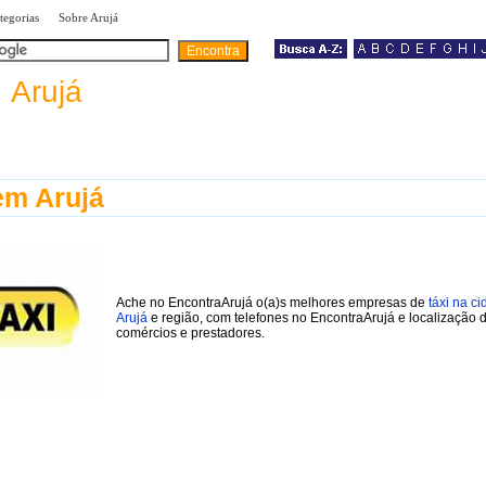
|
|
tegorias
Sobre Arujá
a
Arujá
em Arujá
Ache no EncontraArujá o(a)s melhores empresas de
táxi na c
Arujá
e região, com telefones no EncontraArujá e localização 
comércios e prestadores.