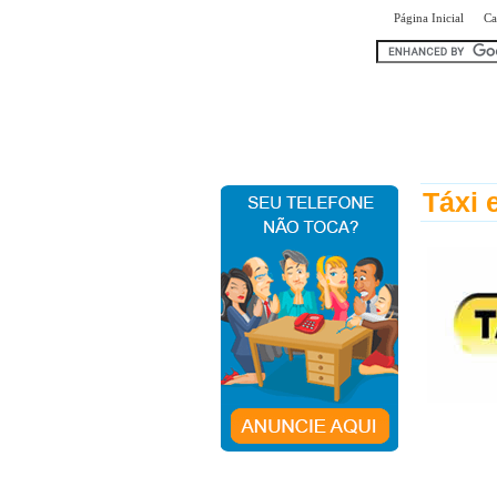
|
Página Inicial
Ca
encontr
Táxi 