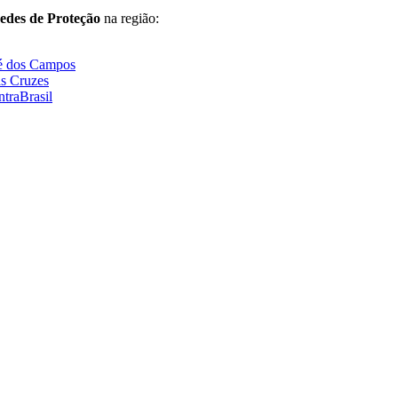
edes de Proteção
na região:
sé dos Campos
as Cruzes
ntraBrasil