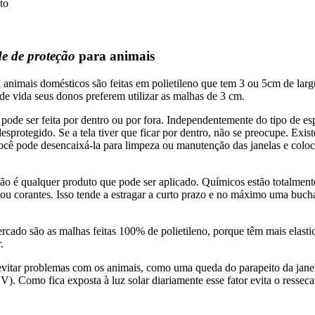
to
de de proteção
para animais
animais domésticos são feitas em polietileno que tem 3 ou 5cm de larg
de vida seus donos preferem utilizar as malhas de 3 cm.
 pode ser feita por dentro ou por fora. Independentemente do tipo de e
sprotegido. Se a tela tiver que ficar por dentro, não se preocupe. Exi
você pode desencaixá-la para limpeza ou manutenção das janelas e coloc
não é qualquer produto que pode ser aplicado. Químicos estão totalment
tas ou corantes. Isso tende a estragar a curto prazo e no máximo uma b
cado são as malhas feitas 100% de polietileno, porque têm mais elasti
.
evitar problemas com os animais, como uma queda do parapeito da janel
(UV). Como fica exposta à luz solar diariamente esse fator evita o ress