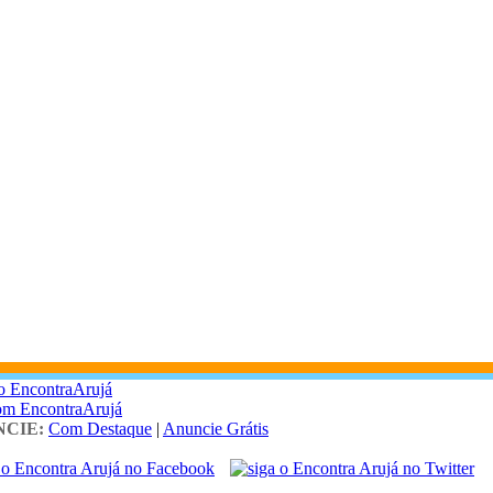
o EncontraArujá
om EncontraArujá
CIE:
Com Destaque
|
Anuncie Grátis