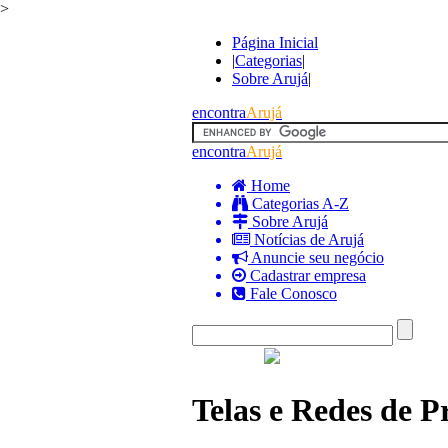
>
Página Inicial
|
Categorias
|
Sobre Arujá
|
encontra
Arujá
encontra
Arujá
Home
Categorias A-Z
Sobre Arujá
Notícias de Arujá
Anuncie seu negócio
Cadastrar empresa
Fale Conosco
Telas e Redes de 