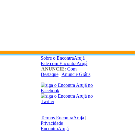
Sobre o EncontraArujá
Fale com EncontraArujá
ANUNCIE:
Com
Destaque
|
Anuncie Grátis
Termos EncontraArujá
|
Privacidade
EncontraArujá