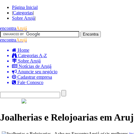
Página Inicial
|
Categorias
|
Sobre Arujá
|
encontra
Arujá
encontra
Arujá
Home
Categorias A-Z
Sobre Arujá
Notícias de Arujá
Anuncie seu negócio
Cadastrar empresa
Fale Conosco
Joalherias e Relojoarias em Aru
Ache no EncontraArujá o(a)s melhores
jo