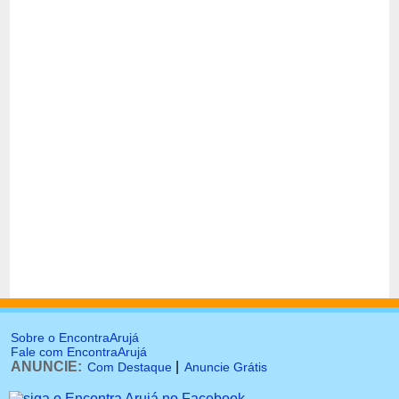
Sobre o EncontraArujá
Fale com EncontraArujá
ANUNCIE:
|
Com Destaque
Anuncie Grátis