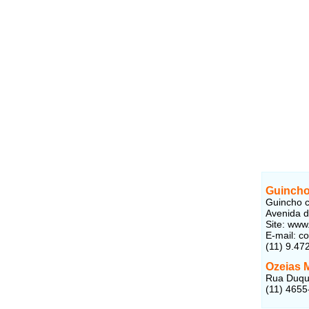
Guincho
Guincho c
Avenida d
Site: www
E-mail: c
(11) 9.47
Ozeias M
Rua Duque
(11) 4655