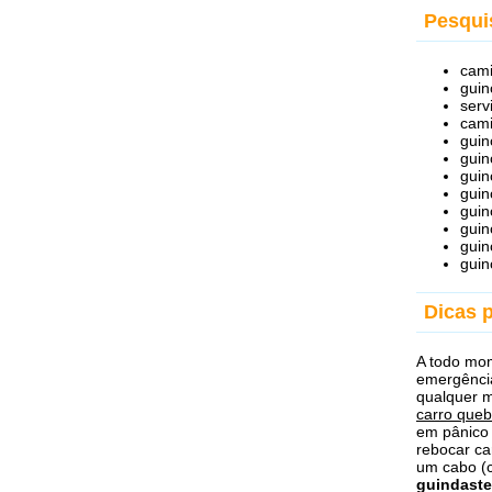
Pesqui
cami
guin
serv
cami
guin
guin
guin
guin
guin
guin
guin
guin
Dicas 
A todo mom
emergênci
qualquer 
carro queb
em pânico
rebocar ca
um cabo (c
guindaste