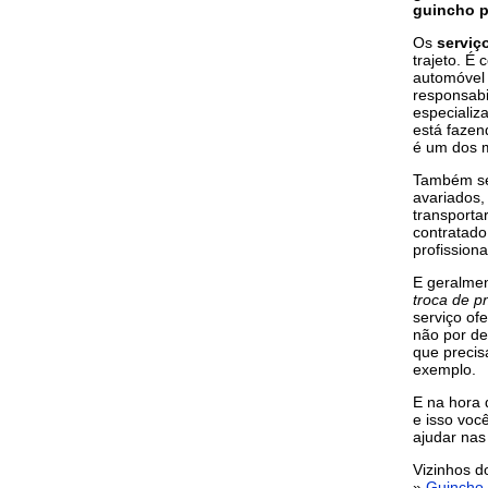
guincho p
Os
serviç
trajeto. É
automóvel 
responsabi
especializ
está faze
é um dos m
Também se
avariados
transporta
contratad
profissiona
E geralme
troca de p
serviço of
não por de
que precis
exemplo.
E na hora 
e isso voc
ajudar nas
Vizinhos 
»
Guincho