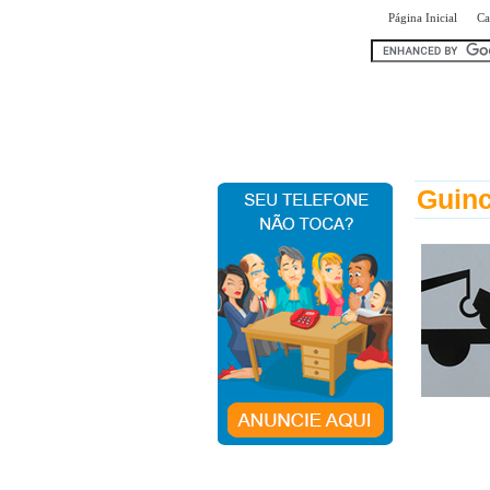
|
Página Inicial
Ca
encontr
Guinc