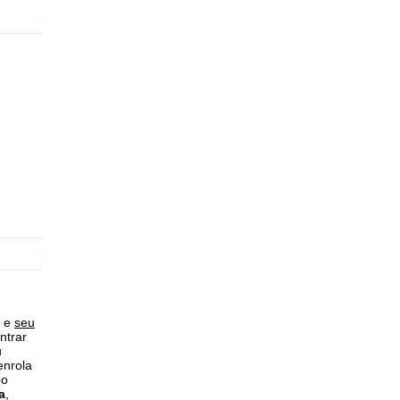
m e
seu
ntrar
u
enrola
po
a
,