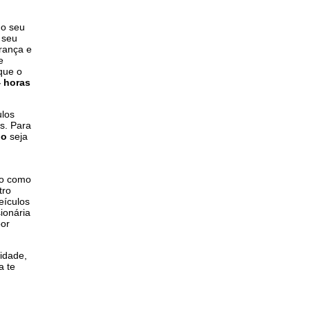
 o seu
 seu
rança e
e
 que o
 horas
ulos
s. Para
ho
seja
ço como
tro
eículos
ionária
por
lidade,
a te