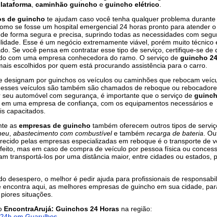
lataforma
,
caminhão guincho
e
guincho elétrico
.
os de guincho
te ajudam caso você tenha qualquer problema durante
 como se fosse um hospital emergencial 24 horas pronto para atender o
de forma segura e precisa, suprindo todas as necessidades com segu
lidade. Esse é um negócio extremamente viável, porém muito técnico 
ado. Se você pensa em contratar esse tipo de serviço, certifique-se de
ndo com uma empresa conhecedora do ramo. O serviço de
guincho 24
ais escolhidos por quem está procurando assistência para o carro.
 designam por guinchos os veículos ou caminhões que rebocam veíc
, esses veículos são também são chamados de reboque ou rebocadore
r seu automóvel com segurança, é importante que o serviço de
guinc
o em uma empresa de confiança, com os equipamentos necessários e
is capacitados.
nte as
empresas de guincho
também oferecem outros tipos de servi
neu
,
abastecimento com combustível
e também
recarga de bateria
. Ou
erecido pelas empresas especializadas em reboque é o transporte de v
feito, mas em caso de compra de veículo por pessoa física ou concess
am transportá-los por uma distância maior, entre cidades ou estados, 
do desespero, o melhor é pedir ajuda para profissionais de responsabi
ê encontra aqui, as melhores empresas de guincho em sua cidade, par
 piores situações.
do
EncontraArujá: Guinchos 24 Horas
na região:
 24h em Guarulhos