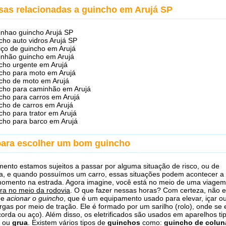
sas relacionadas a guincho em Arujá SP
nhao guincho Arujá SP
cho auto vidros Arujá SP
iço de guincho em Arujá
nhão guincho em Arujá
cho urgente em Arujá
cho para moto em Arujá
cho de moto em Arujá
cho para caminhão em Arujá
cho para carros em Arujá
cho de carros em Arujá
cho para trator em Arujá
cho para barco em Arujá
para escolher um bom guincho
ento estamos sujeitos a passar por alguma situação de risco, ou de
a, e quando possuímos um carro, essas situações podem acontecer a
momento na estrada. Agora imagine, você está no meio de uma viage
ra no meio da rodovia
. O que fazer nessas horas? Com certeza, não e
 e
acionar o guincho
, que é um equipamento usado para elevar, içar o
rgas por meio de tração. Ele é formado por um sarilho (rolo), onde se 
orda ou aço). Além disso, os eletrificados são usados em aparelhos ti
ou
grua
. Existem vários tipos de
guinchos
como:
guincho de colun