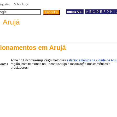
|
|
tegorias
Sobre Arujá
a
Arujá
ionamentos em Arujá
Ache no EncontraArujá o(a)s melhores
estacionamentos na cidade de Aruj
região, com telefones no EncontraArujá e localização dos comércios e
prestadores.