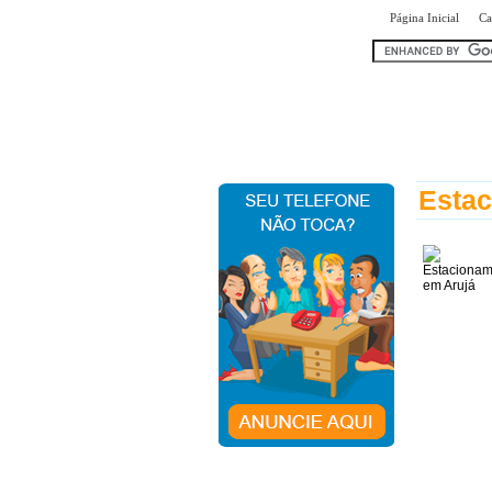
|
Página Inicial
Ca
encontr
Estac