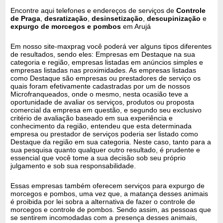
Encontre aqui telefones e endereços de serviços de
Controle
de Praga
,
desratização
,
desinsetização
,
descupinização
e
expurgo de morcegos e pombos
em Arujá
Em nosso site-maxprag você poderá ver alguns tipos diferentes
de resultados, sendo eles: Empresas em Destaque na sua
categoria e região, empresas listadas em anúncios simples e
empresas listadas nas proximidades. As empresas listadas
como Destaque são empresas ou prestadores de serviço os
quais foram efetivamente cadastradas por um de nossos
Microfranqueados, onde o mesmo, nesta ocasião teve a
oportunidade de avaliar os serviços, produtos ou proposta
comercial da empresa em questão, e segundo seu exclusivo
critério de avaliação baseado em sua experiência e
conhecimento da região, entendeu que esta determinada
empresa ou prestador de serviços poderia ser listado como
Destaque da região em sua categoria. Neste caso, tanto para a
sua pesquisa quanto qualquer outro resultado, é prudente e
essencial que você tome a sua decisão sob seu próprio
julgamento e sob sua responsabilidade.
Essas empresas também oferecem serviços para expurgo de
morcegos e pombos, uma vez que, a matança desses animais
é proibida por lei sobra a alternativa de fazer o controle de
morcegos e controle de pombos. Sendo assim, as pessoas que
se sentirem incomodadas com a presença desses animais,