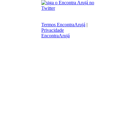
Termos EncontraArujá
|
Privacidade
EncontraArujá