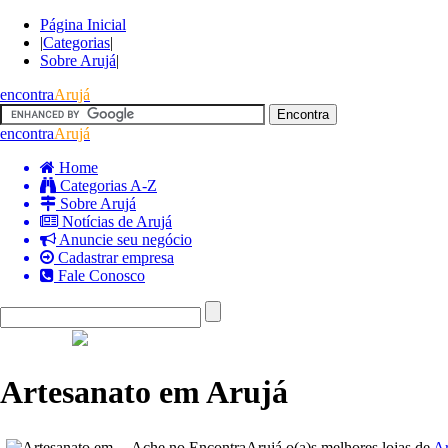
Página Inicial
|
Categorias
|
Sobre Arujá
|
encontra
Arujá
encontra
Arujá
Home
Categorias A-Z
Sobre Arujá
Notícias de Arujá
Anuncie seu negócio
Cadastrar empresa
Fale Conosco
Artesanato em Arujá
Ache no EncontraArujá o(a)s melhores lojas de
Ar